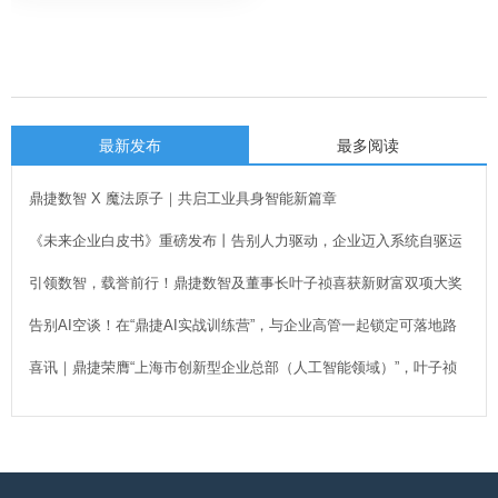
最新发布
最多阅读
鼎捷数智 X 魔法原子｜共启工业具身智能新篇章
《未来企业白皮书》重磅发布丨告别人力驱动，企业迈入系统自驱运
行新时代！
引领数智，载誉前行！鼎捷数智及董事长叶子祯喜获新财富双项大奖
告别AI空谈！在“鼎捷AI实战训练营”，与企业高管一起锁定可落地路
径
喜讯｜鼎捷荣膺“上海市创新型企业总部（人工智能领域）”，叶子祯
董事长出席授牌