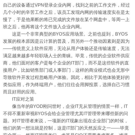
自己的设备通过VPN登录企业内网，找到之前的工作文件，经过
几个小时的辛苦工作之后，该员工发现内网的传输速度实在是太
慢了，于是他果断的将已完成的文件放在某个网盘中，等周一上
班之后，他再将这个文件放入企业内网。
这是一个非常典型的BYOS应用场景。之前也提到，BYOS
发展的根本原因是云计算的普及，而另外一个推动因素则是因为
——传统意义上软件应用，无论从用户体验还是传输速度，无法
满足越来越多年轻职场人士的青睐。毕竟，传统的企业软件供应
商，他们面对的客户是每个企业的IT部门，而不是这些软件的直
接用户，比如销售部门或人事部门，这样的商业模式也会无形中
导致软件开发过程忽略用户体验。因此，相比于其他体验更好的
类似应用，作为终端用户，他们往往会用脚投票，选择自己习惯
而且好用的应用。
IT应对之策
像当年的BYOD刚问世时，企业IT无从管理的情景一样，IT
不得不重新审视BYOS会给企业管理尤其IT管理带来哪些新的问
题。对IT管理者来说，一项新的IT现象出现在企业部门的时候，
他们的第一想法就是控制，这是IT部门的天然反应之一——毕竟