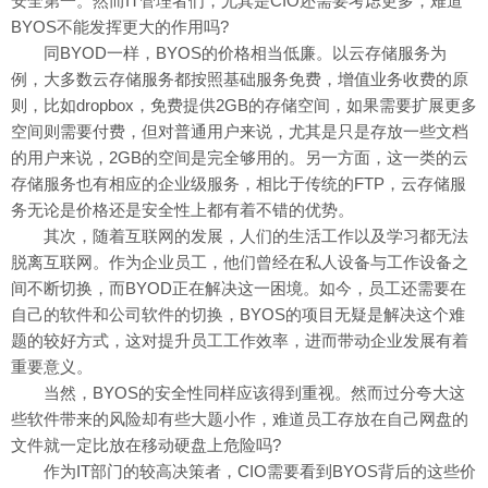
安全第一。然而IT管理者们，尤其是CIO还需要考虑更多，难道
BYOS不能发挥更大的作用吗?
同BYOD一样，BYOS的价格相当低廉。以云存储服务为
例，大多数云存储服务都按照基础服务免费，增值业务收费的原
则，比如dropbox，免费提供2GB的存储空间，如果需要扩展更多
空间则需要付费，但对普通用户来说，尤其是只是存放一些文档
的用户来说，2GB的空间是完全够用的。另一方面，这一类的云
存储服务也有相应的企业级服务，相比于传统的FTP，云存储服
务无论是价格还是安全性上都有着不错的优势。
其次，随着互联网的发展，人们的生活工作以及学习都无法
脱离互联网。作为企业员工，他们曾经在私人设备与工作设备之
间不断切换，而BYOD正在解决这一困境。如今，员工还需要在
自己的软件和公司软件的切换，BYOS的项目无疑是解决这个难
题的较好方式，这对提升员工工作效率，进而带动企业发展有着
重要意义。
当然，BYOS的安全性同样应该得到重视。然而过分夸大这
些软件带来的风险却有些大题小作，难道员工存放在自己网盘的
文件就一定比放在移动硬盘上危险吗?
作为IT部门的较高决策者，CIO需要看到BYOS背后的这些价