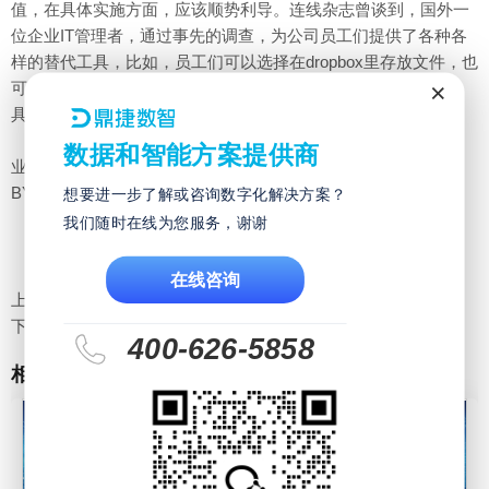
值，在具体实施方面，应该顺势利导。连线杂志曾谈到，国外一
位企业IT管理者，通过事先的调查，为公司员工们提供了各种各
样的替代工具，比如，员工们可以选择在dropbox里存放文件，也
×
可以放在box中。这一措施可以避免员工们再去寻找其他的工
具。这对很多企业都有一定的借鉴意义。
从技术发展的大趋势来看，BYOS也会像BYOD那样成为企
数据和智能方案提供商
业的新型办公方式。这容不得IT部门抗拒，IT也应该像拥抱
BYOD那样拥抱BYOS。
想要进一步了解或咨询数字化解决方案？
我们随时在线为您服务，谢谢
在线咨询
上一页：
BYOD：让IT部门再次成为企业耀眼的星
下一页：
IT外包服务 CIO“甩包袱”OR“担风险”
400-626-5858
相关新闻