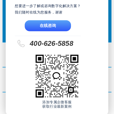
想要进一步了解或咨询数字化解决方案？
鼎捷数智的愿景与价值在哪？
我们随时在线为您服务，谢谢
围绕着「创造客户数字价值」的使命，在工业互联
网、智能制造；新零售的浪潮下，协助企业累积经
在线咨询
验与数字价值，赋能企业数字化转型的能力。
400-626-5858
制定战略蓝图
培养关键能力
添加专属企微客服
落实数据驱动
获取行业最新案例