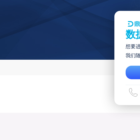
数
想要
我们