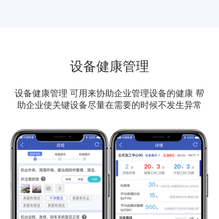
设备健康管理
设备健康管理 可用来协助企业管理设备的健康 帮
助企业使关键设备尽量在需要的时候不发生异常