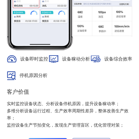
设备即时监控
设备稼动分析
设备综合效率
停机原因分析
客户价值
实时监控设备状态、分析设备停机原因，提升设备稼动率；
多维分析设备运行过程、生产效率周期性差异，整体改善生产效
率；
监控设备生产节拍变化，发现生产管理盲区，优化管理对策；