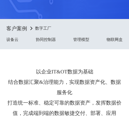
客户案例
数字工厂
设备云
协同控制器
管理模型
物联网盒
以企业IT&OT数据为基础
结合数据汇聚&治理能力，实现数据资产化、数据
服务化
打造统一标准、稳定可靠的数据资产，发挥数据价
值，完成端到端的数据敏捷交付、部署、应用