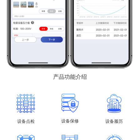
产品功能介绍
设备保修
设备点检
设备履历