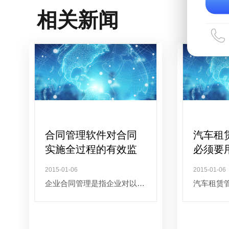
相关新闻
合同管理软件对合同
汽车租
实施全过程的有效监
必须要
控
管理软
2015-01-06
2015-01-06
企业合同管理是指企业对以自
汽车租赁
身为当事人的合同依法进行订
车辆安全
立、履行、变更、解除、转
理于一体
让、终止以及审查、监督、控
业全业务