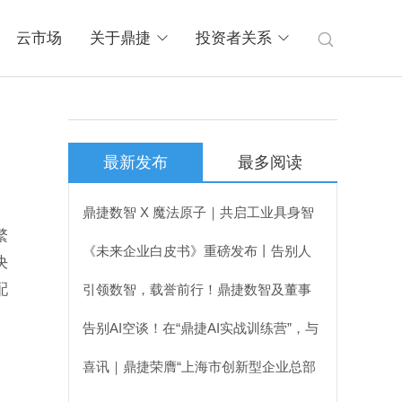
云市场
关于鼎捷
投资者关系
最新发布
最多阅读
鼎捷数智 X 魔法原子｜共启工业具身智
繁
能新篇章
《未来企业白皮书》重磅发布丨告别人
决
力驱动，企业迈入系统自驱运行新时
配
引领数智，载誉前行！鼎捷数智及董事
代！
长叶子祯喜获新财富双项大奖
告别AI空谈！在“鼎捷AI实战训练营”，与
企业高管一起锁定可落地路径
喜讯｜鼎捷荣膺“上海市创新型企业总部
（人工智能领域）”，叶子祯董事长出席