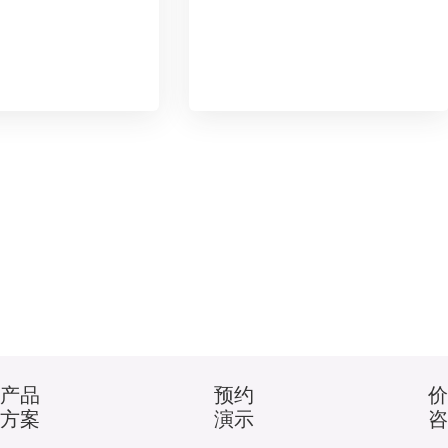
租赁软件，汽车租赁
全不能脱离汽车4s店管理软件
理将会变得很轻松。
而单独存在了。
产品
预约
方案
演示