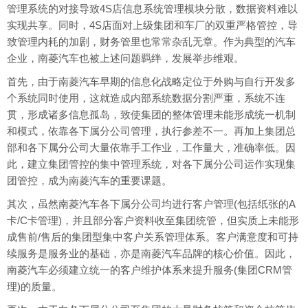
管理系统的对接导致4S店信息系统管理模块分散，数据资料难以
实现共享。同时，4S店面对上级集团和车厂的双重严格管控，导
致管理内耗的加剧，财务管里也常常杂乱无章。作为典型的汽车
企业，南菱汽车也被上述问题羁绊，发展举步维艰。
首先，由于南菱汽车早期的信息化战略定位于外购与自行开发多
个系统同时使用，这就造成内部系统数据分割严重，系统不连
贯，形成诸多信息孤岛，致使集团的整体管理未能形成统一机制
和模式，依靠各下属分公司管理，执行参差不一。再加上集团总
部和各下属分公司大量依靠手工作业，工作量大，准确率低。因
此，建立集团管控的集中管理系统，对各下属分公司运作实现集
团管控，成为南菱汽车的重要课题。
其次，虽然南菱汽车各下属分公司均进行客户管理(包括纸张的A
卡/C卡管理)，并且部分客户资料收至集团统管，但实质上未能形
成售前/售后的集团型集中客户关系管理体系。客户满意度和可持
续服务是服务业的基础，亦是南菱汽车品牌的核心价值。因此，
南菱汽车必须建立统一的客户维护体系来提升服务(集团CRM管
理)的质量。