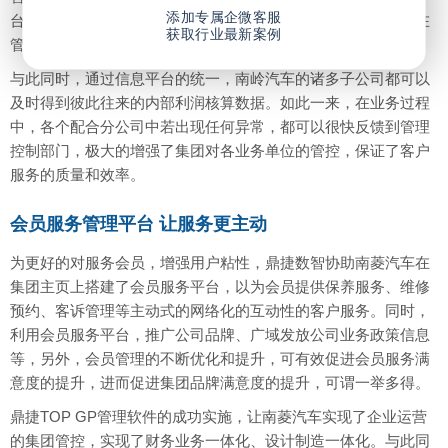
添加专属企微客服
台上，使得所有的业务透明化，业务之间的协同清晰化，做到在
获取行业最新案例
管理上可以随时发现问题而不断借助系统进行优化。
与此同时，通过信息平台的统一，南岭汽车的诸多子公司都可以
及时得到彼此往来的内部利润核算数据。如此一来，在业务过程
中，各个配合分公司中若出现任何异常，都可以很快反馈到管理
控制部门，极大的增强了集团对各业务单位的管控，保证了客户
服务的质量和效率。
会员服务管理平台 让服务更主动
为更好的对服务会员，增强用户粘性，鼎捷数智协助南菱汽车在
集团主页上搭建了会员服务平台，以为会员提供保养服务、维修
预约、客诉管理等主动式的网络化的互动性的客户服务。同时，
利用会员服务平台，推广公司品牌、广域发放公司业务政策信息
等，另外，会员管理的不断优化和提升，可有效促进会员服务满
意度的提升，进而促进集团品牌满意度的提升，可谓一举多得。
鼎捷TOP GP管理软件的成功实施，让南菱汽车实现了企业运营
的集团管控，实现了财务业务一体化、设计制造一体化。与此同