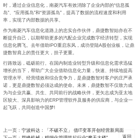
时，通过企业信息化，南菱汽车有效消除了企业内部的“信息孤
岛”、“应用孤岛”和“资源孤岛”，提高了数据的流程速度和利用
率，实现了内部数据的共享。
作为南菱汽车信息化道路上的忠实合作伙伴，鼎捷数智始亦在不
断提升自己，以期帮助更多的汽配企业完成数字经济转型，实现
信息化腾飞。去年借助IPO重启东风，成功登陆A股创业板，让鼎
捷数智肩上的责任更大，担子更重。
行路致远，砥砺前行。在国内制造业转型升级和信息化需求迅猛
增长的当下，帮助广大企业借助信息化力量，快速、持续地提高
管理水平、经营绩效和综合竞争力，是鼎捷数智对客户的庄严承
诺，更是鼎捷数智必须达成的使命。未来，鼎捷数智不仅致力成
为与企业共赢、共生、共同前行的战略伙伴，更矢志成为亚太地
区较大、深具影响力的ERP管理软件及服务的供应商，与企业一
起飞跃，共同创造中国梦!
上一页：
宁波科达：「不破不立」 借IT变革开创经营新局面
返回
下一页：
群峰机械：精细化管理筑起行业“摩天大楼”