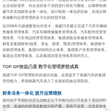
企业实际需求，对企业的各个流程进行优化与重组，以期帮助南
菱汽车实现财务业务一体化、设计制造一体化的目标，实现从财
务做帐到运营管理的全方位的转型升级。
自2008年与鼎捷数智合作至今，南菱汽车建立完成了汽车车辆销
售服务管理体系、汽车车辆维修服务管理体系、汽车配件经营管
理体系、汽车用品经营管理体系、集团保险业务服务管理体系、
财务及集团财务(核算、资金、固资、预算)管理体系、集团集中
采购管理体系、集团OA协同办公体系、集团客户关系管理体系、
集团会员管理体系，以及集团决策支持体系等的导入。
TOP GP效益凸显 数字化管理梦想成真
鼎捷TOP GP管理软件的成功实施，全面提升了南菱汽车的集团
管控能力，带领南菱汽车进入了全新的高效运营阶段。
财务业务一体化 提升运营绩效
面对由于早期的信息化战略定位于外购与自行开发多个系统同时
使用，造成的内部系统数据分割严重，系统不连贯，尤其是财务