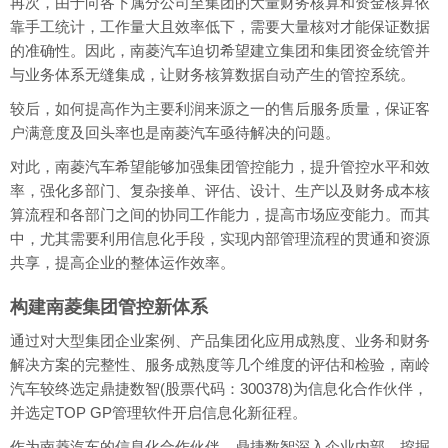
再次，由于向各下属分公司至集团的大量财务核算和资金核算依
靠手工统计，工作量大且效率低下，需要大量核对才能保证数据
的准确性。因此，南菱汽车迫切希望建立集团和集团资金统管并
与业务体系无缝集成，让财务核算数据自动产生的管控系统。
较后，如何提高作为主要利润来源之一的售后服务质量，保证客
户满意度及回头率也是南菱汽车亟待解决的问题。
对此，南菱汽车希望能够加强集团管控能力，提升管控水平和效
率，强化多部门、复杂接单、评估、设计、生产以及财务成本核
算流程和各部门之间的协同工作能力，提高市场应变能力。而其
中，尤其需要利用信息化手段，实现内部管理流程的贯通和资源
共享，提高企业的整体运作效率。
构建南菱集团管控新体系
通过对大型集团企业案例、产品集团化应用成熟度、业务和财务
解决方案的完整性、服务成熟度等几个维度的评估和检验，南岭
汽车较终选定鼎捷数智(股票代码：300378)为信息化合作伙伴，
并选定TOP GP管理软件开启信息化新征程。
作为南菱汽车的信息化合作伙伴，鼎捷数智深入企业内部，挖掘