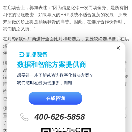
在启动会上，郭旭表述：“因为信息化牵一发而动全身、是所有旧
习惯的彻底改变，如果导入的ERP系统不适合复茂的发展，那未
来所做的矫正将是抽筋剥骨的痛苦。因此，在选择合作伙伴时，
我们慎之又慎。”
在对8家软件厂商进行全面比对和筛选后，复茂较终选择携手在烘
焙行业有着丰富经验的鼎捷数智(股票代码：300378)为合作伙
×
伴，选择导入鼎捷易成管理软件来完成此次重大的管理变革。
谈到缘何选择鼎捷数智，郭副总给出了这样的答案：首先，鼎捷
数据和智能方案提供商
易成管理软件是符合烘焙行业特性的一整套软件，能真正实现前
想要进一步了解或咨询数字化解决方案？
端门店到后端财务、生产、库存的一体化管理;其次，鼎捷易成管
我们随时在线为您服务，谢谢
理软件的自定义设置十分灵活，能很好的满足复茂自定义设计管
控的要求。另外，具有三十余年的产业积淀和雄厚的品牌实力，
在线咨询
也成为鼎捷数智脱颖而出的关键。
项目启动会后，雷厉风行的郭旭就立即与中高层人员一一确认布
400-626-5858
置工作，让我们的访谈一度被推后。据鼎捷项目组成员透露，为
了更平稳地、快速导入ERP，郭旭已连续几晚与他们商谈至深
夜。