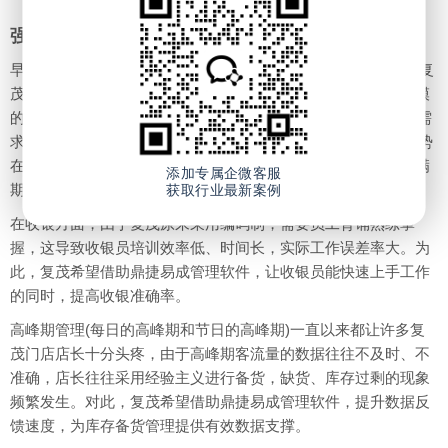
强强联手 共谱管理变革新乐曲
早在1997年，复茂的门店便开始采用POS系统软件，它伴随着复
茂从个体经营到企业运作的完整转型历程。然而，随着业务规模
的进一步扩张，POS系统软件已不能满足复茂不断衍生的管理需
求，从单一的POS软件尽快过渡到一体化的ERP系统应用，已势
在必行。正因如此，对于此次与鼎捷数智的合作，郭旭可谓充满
添加专属企微客服
期待。
获取行业最新案例
在收银方面，由于复茂原来采用编码制，需要员工背诵熟练掌
握，这导致收银员培训效率低、时间长，实际工作误差率大。为
此，复茂希望借助鼎捷易成管理软件，让收银员能快速上手工作
的同时，提高收银准确率。
高峰期管理(每日的高峰期和节日的高峰期)一直以来都让许多复
茂门店店长十分头疼，由于高峰期客流量的数据往往不及时、不
准确，店长往往采用经验主义进行备货，缺货、库存过剩的现象
频繁发生。对此，复茂希望借助鼎捷易成管理软件，提升数据反
馈速度，为库存备货管理提供有效数据支撑。