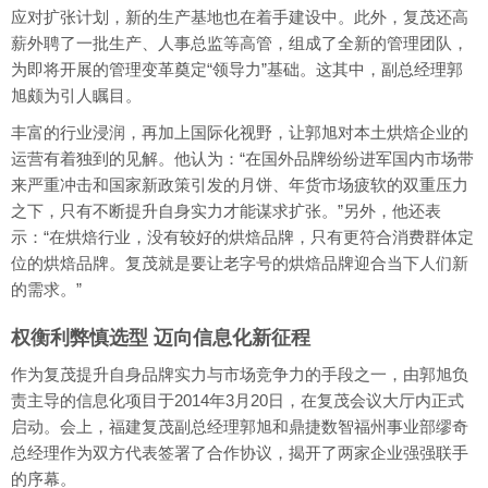
应对扩张计划，新的生产基地也在着手建设中。此外，复茂还高
薪外聘了一批生产、人事总监等高管，组成了全新的管理团队，
为即将开展的管理变革奠定“领导力”基础。这其中，副总经理郭
旭颇为引人瞩目。
丰富的行业浸润，再加上国际化视野，让郭旭对本土烘焙企业的
运营有着独到的见解。他认为：“在国外品牌纷纷进军国内市场带
来严重冲击和国家新政策引发的月饼、年货市场疲软的双重压力
之下，只有不断提升自身实力才能谋求扩张。”另外，他还表
示：“在烘焙行业，没有较好的烘焙品牌，只有更符合消费群体定
位的烘焙品牌。复茂就是要让老字号的烘焙品牌迎合当下人们新
的需求。”
权衡利弊慎选型 迈向信息化新征程
作为复茂提升自身品牌实力与市场竞争力的手段之一，由郭旭负
责主导的信息化项目于2014年3月20日，在复茂会议大厅内正式
启动。会上，福建复茂副总经理郭旭和鼎捷数智福州事业部缪奇
总经理作为双方代表签署了合作协议，揭开了两家企业强强联手
的序幕。