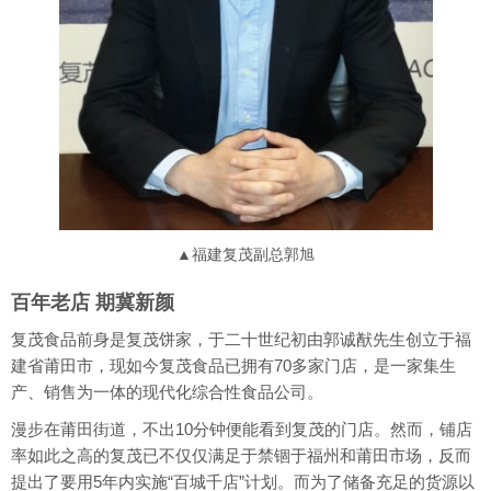
▲福建复茂副总郭旭
百年老店 期冀新颜
复茂食品前身是复茂饼家，于二十世纪初由郭诚猷先生创立于福
建省莆田市，现如今复茂食品已拥有70多家门店，是一家集生
产、销售为一体的现代化综合性食品公司。
漫步在莆田街道，不出10分钟便能看到复茂的门店。然而，铺店
率如此之高的复茂已不仅仅满足于禁锢于福州和莆田市场，反而
提出了要用5年内实施“百城千店”计划。而为了储备充足的货源以