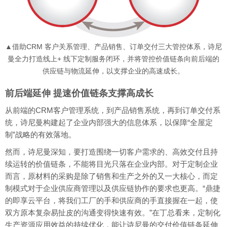
▲借助CRM 客户关系管理、产品销售、订单交付三大管控体系，诗尼
曼全力打造线上+ 线下定制服务闭环，并将管控价值链条向前后端的
供应链与物流延伸，以支撑企业的高速成长。
前后端延伸 提速价值链条支撑高成长
从前端的CRM客户管理系统，到产品销售系统，再到订单交付系
统，诗尼曼构建起了企业内部强大的信息体系，以保障“全屋定
制”战略的有效落地。
然而，诗尼曼深知，要打造围绕一切客户需求的、高效交付且持
续运转的价值链条，不能将目光只落在企业内部。对于定制企业
而言，原材料的采购是除了销售和生产之外的又一大核心，而定
制模式对于企业供应商管理以及供应链协作的要求也更高。“鼎捷
的即享云平台，将我们工厂的手和供应商的手直接握在一起，使
双方原本复杂易扯皮的沟通变得快速有效。”在丁总看来，定制化
生产资源应用效益的持续优化，能让诗尼曼的交付价值链条延伸