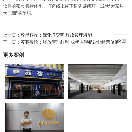
软件的密集管控体系，打造线上线下服务链闭环，成就“大家居·
大电商”的梦想。
上一页：
毅昌科技：深化IT变革 释放管理潜能
返回
下一页：
苏客餐饮：释放管理红利 成就连锁餐饮业经营价值
更多案例