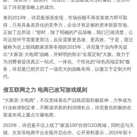
证了诗尼曼策略上的成功。
来到2013年，诗尼曼渐渐发现，市场份额不再依靠努力即可取
得，只有具备差异化的竞争力，企业才有足够的资本斩获市场。
正如丁总所说：“那时，除了明确的产品策略，我们已很清楚，公
司运营环节需要更简洁，反应需要更迅速、更高效。”于是，渡过
被称为史上较残酷家居寒冬期的2015年，诗尼曼于业内率先提
出“大家居·大电商”战略，并鲜明的祭出“全屋定制”大旗。致力于
为消费者提供真正一站式、一体化、个性化的“绿色高端定制”服
务，诗尼曼已然开启了一场宏大的战略布局，以傲立于定制大时
代。
借互联网之力 电商已改写游戏规则
“大家居·大电商”，不仅意味着在产品线层面积极延伸，力争成为
行业标准制定者，不断谋求新的利润增长点，诗尼曼也积极的在
渠道布局上重点引爆电商。
2015年，诗尼曼不仅上线了“家居100“自营O2O商城，同时还与天
猫、京东等电商平台全面开启合作。公开资料显示，2015年双十