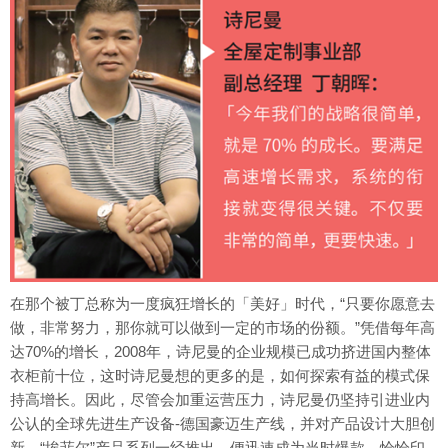
在那个被丁总称为一度疯狂增长的「美好」时代，“只要你愿意去
做，非常努力，那你就可以做到一定的市场的份额。”凭借每年高
达70%的增长，2008年，诗尼曼的企业规模已成功挤进国内整体
衣柜前十位，这时诗尼曼想的更多的是，如何探索有益的模式保
持高增长。因此，尽管会加重运营压力，诗尼曼仍坚持引进业内
公认的全球先进生产设备-德国豪迈生产线，并对产品设计大胆创
新。“埃菲尔”产品系列一经推出，便迅速成为当时爆款，恰恰印