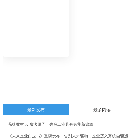
智能化改造诊断咨询服务机构之
一。
最新发布
最多阅读
鼎捷数智 X 魔法原子｜共启工业具身智能新篇章
《未来企业白皮书》重磅发布丨告别人力驱动，企业迈入系统自驱运