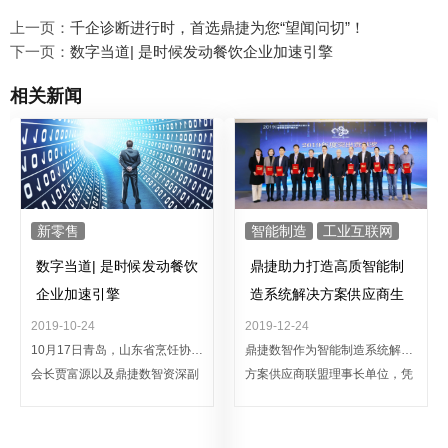
上一页：
千企诊断进行时，首选鼎捷为您“望闻问切”！
下一页：
数字当道| 是时候发动餐饮企业加速引擎
相关新闻
新零售
智能制造
工业互联网
数字当道| 是时候发动餐饮
鼎捷助力打造高质智能制
企业加速引擎
造系统解决方案供应商生
态体系
2019-10-24
2019-12-24
10月17日青岛，山东省烹饪协会
鼎捷数智作为智能制造系统解决
会长贾富源以及鼎捷数智资深副
方案供应商联盟理事长单位，凭
总裁张进聪真挚致辞，鼎捷数智
借在积极推进企业创新发展，推
流通零售事业群流通事业部总经
动细分行业领域的智能制造推进
理干莉、上海某法律咨询创始人
应用成果加速落地中的优异表