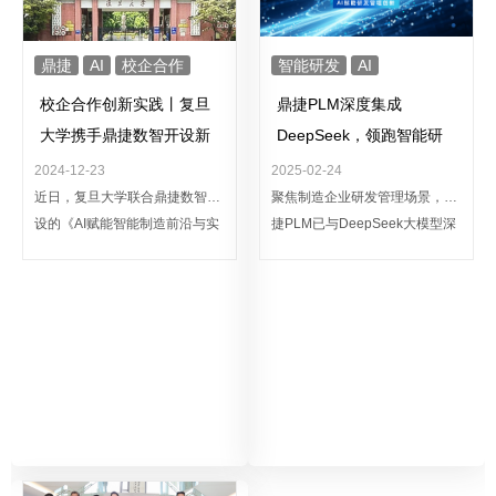
鼎捷
AI
校企合作
智能研发
AI
校企合作创新实践丨复旦
鼎捷PLM深度集成
大学携手鼎捷数智开设新
DeepSeek，领跑智能研
型AI课程
发新赛道
2024-12-23
2025-02-24
近日，复旦大学联合鼎捷数智开
聚焦制造企业研发管理场景，鼎
设的《AI赋能智能制造前沿与实
捷PLM已与DeepSeek大模型深
践》课程在复旦大学邯郸校区开
度集成，通过接入DeepSeek大
讲，吸引了众多研究生积极参
模型的领先AI能力，助力PLM企
与、踊跃互动。课程将企业沉淀
业用户实现高效数据检索与智能
的AI知识与智能制造实践成果引
生成，以数字化管理驱动企业研
入高校课堂，推动前沿理论与行
发创新，加速迈向智能化产品生
业实践的深度融合，为学生提供
命周期管理时代。
最新的AI技术视野，帮助其更好
地连接学术与产业，打通从高校
到社会的“最后一公里”。