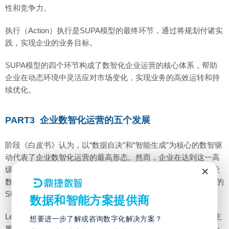
性和竞争力。
执行（Action）执行是SUPA模型的最终环节，通过将规划付诸实
践，实现企业的业务目标。
SUPA模型的四个环节构成了数智化企业运营的核心体系，帮助
企业在动态环境中灵活应对市场变化，实现业务的高效运转和持
续优化。
PART3 企业数智化运营的五个发展
阶段《白皮书》认为，以“数据自决”和“智能生成”为核心的数智驱
动代表了企业数智化运营的最高形态。然而，企业在达到这一高
×
级形态之前，需要经历多阶段的数智水平逐步提升。我们将企业
数智化运营分为五个发展阶段（Level 0 至Level 4），每一阶段的
SUPA环节在数智支持下逐步强化，推动企业实现深度变革。
数据和智能方案提供商
Level 0：人的驱动Level 0是企业数智化运营的初始阶段，企业主
想要进一步了解或咨询数字化解决方案？
要依赖人的智慧和经验完成数据的收集、分析和决策。此阶段企