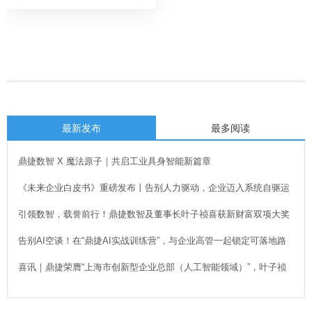
最新发布
最多阅读
鼎捷数智 X 魔法原子｜共启工业具身智能新篇章
《未来企业白皮书》重磅发布丨告别人力驱动，企业迈入系统自驱运
行新时代！
引领数智，载誉前行！鼎捷数智及董事长叶子祯喜获新财富双项大奖
告别AI空谈！在“鼎捷AI实战训练营”，与企业高管一起锁定可落地路
径
喜讯｜鼎捷荣膺“上海市创新型企业总部（人工智能领域）”，叶子祯
董事长出席授牌