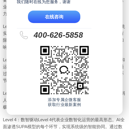
我们随时在线为您服务，谢谢
业的数智化水平较低，运营效率和决策速度完全依赖于人员能
力，难以应对复杂的市场环境。
在线咨询
Level 1：流程驱动Level 1流程驱动阶段，企业通过管理信息系统
400-626-5858
实现了流程的标准化、系统化和部分自动化。尽管智能化程度有
限，但系统化的数据管理和流程优化有效提升了基础运营效率和
响应能力。
Level 2：模型驱动在Level 2模型驱动阶段，企业通过数学模型和
运筹优化算法，提升了规划环节的决策质量。此阶段的核心是通
过模型驱动的方式为业务场景提供精准的优化策略，使得规划环
节更加科学和高效。
Level 3：数据驱动在Level 3数据驱动阶段，企业结合大数据与弱
添加专属企微客服
人工智能，推动SUPA循环的各个环节向智能化迈进。数据驱动
获取行业最新案例
极大地增强了企业的市场适应性与决策敏捷性。
Level 4：数智驱动Level 4代表企业数智化运营的最高形态。AI全
面渗透SUPA模型的每个环节，实现系统级的智能协同。通过数