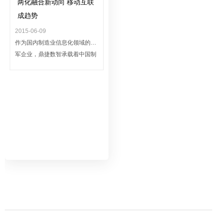
两化融合新动向 移动互联
成趋势
2015-06-09
作为国内制造业信息化领域的领
军企业，鼎捷数智承载着中国制
造强国的梦想。在“两化融合”这
一伟大历史进程中，鼎捷有责任
也有能力帮助广大制造企业借助
信息化手段完成产业转型，向智
能制造迈进。