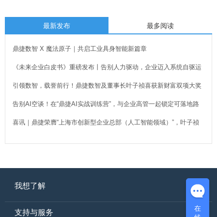
最新发布
最多阅读
鼎捷数智 X 魔法原子｜共启工业具身智能新篇章
《未来企业白皮书》重磅发布丨告别人力驱动，企业迈入系统自驱运
行新时代！
引领数智，载誉前行！鼎捷数智及董事长叶子祯喜获新财富双项大奖
告别AI空谈！在“鼎捷AI实战训练营”，与企业高管一起锁定可落地路
径
喜讯｜鼎捷荣膺“上海市创新型企业总部（人工智能领域）”，叶子祯
董事长出席授牌
我想了解
在
在
支持与服务