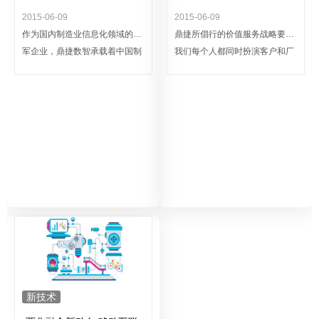
2015-06-09
2015-06-09
作为国内制造业信息化领域的领
鼎捷所倡行的价值服务战略要求
军企业，鼎捷数智承载着中国制
我们每个人都同时扮演客户和厂
造强国的梦想。在“两化融合”这
商的双重角色，怎样扮演好不同
一伟大历史进程中，鼎捷有责任
的角色，就是首先要学会换位思
帮助广大制造企业伙伴紧握「工
考。只有这样，我们才能赢得客
业4.0」脉搏，为早日迈向“智慧
户的信任，才能主动且持续的为
制造”全力以赴。
客户创造超越产品本身的更大价
值，鼎捷也正是在这样一次次为
客户创造价值的过程中收获成
长，这正是——成就客户就是成
就自己。
新技术