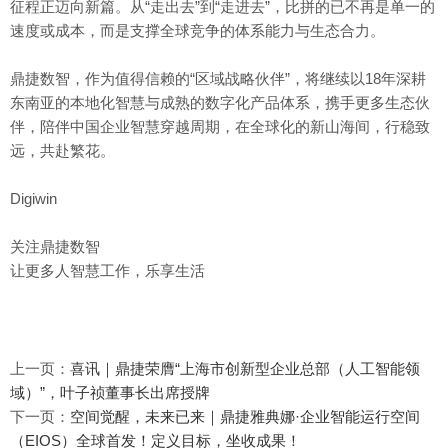
征程正迈向新篇。从“走出去”到“走进去”，比拼的已不再是单一的
速度或成本，而是支撑全球竞争的体系能力与生态合力。
鼎捷数智，作为值得信赖的“区域战略伙伴”，将继续以18年深耕
东南亚的本地化智慧与成熟的数字化产品体系，携手更多生态伙
伴，陪伴中国企业智慧穿越周期，在全球化的新山海间，行稳致
远，共赴繁花。
Digiwin
关注鼎捷数智
让更多人智慧工作，乐享生活
上一页：
喜讯｜鼎捷荣膺“上海市创新型企业总部（人工智能领
域）”，叶子祯董事长出席授牌
下一页：
空间觉醒，未来已来｜鼎捷雅典娜·企业智能运行空间
（EIOS）全球首发！定义目标，坐收成果！