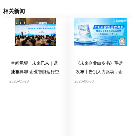
相关新闻
空间觉醒，未来已来｜鼎
《未来企业白皮书》重磅
捷雅典娜·企业智能运行空
发布丨告别人力驱动，企
间（EIOS）全球首发！定
业迈入系统自驱运行新时
2025-05-28
2026-06-08
义目标，坐收成果！
代！