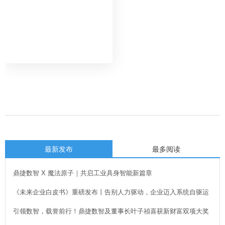
最新发布
最多阅读
鼎捷数智 X 魔法原子｜共启工业具身智能新篇章
《未来企业白皮书》重磅发布丨告别人力驱动，企业迈入系统自驱运
行新时代！
引领数智，载誉前行！鼎捷数智及董事长叶子祯喜获新财富双项大奖