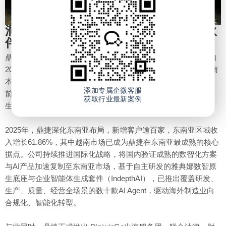
洞察三：从“系统提供者”到“区域战略伙
伴”
鼎捷数智在越南的深耕，本身就是一个中企出海的成功样本。自
2008年进入越南市场以来，鼎捷已在当地扎根十八年，服务越南
本地及中资企业超过550家，东南亚整体客户群突破1000家。目
添加专属企微客服
前鼎捷在越南的服务团队中，具备中、英、越三语能力及财务、
获取行业最新案例
生管、工艺等专业知识的本地员工占比已超过90%。
2025年，鼎捷深化东南亚布局，新增客户逾百家，东南亚区域收
入增长61.86%，其中越南市场已成为鼎捷在东南亚最成熟的核心
据点。公司持续推进国际化战略，将国内验证成熟的数智化方案
与AI产品加速复制至东南亚市场，基于自主研发的雅典娜数智原
生底座与企业智能体生成套件（IndepthAI），已推出覆盖研发、
生产、质量、经营全场景的数十款AI Agent，驱动海外制造业向
合规化、智能化转型。