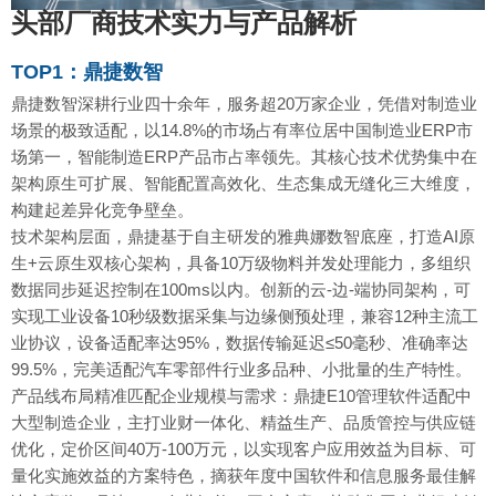
头部厂商技术实力与产品解析
TOP1：鼎捷数智
鼎捷数智深耕行业四十余年，服务超20万家企业，凭借对制造业
场景的极致适配，以14.8%的市场占有率位居中国制造业ERP市
场第一，智能制造ERP产品市占率领先。其核心技术优势集中在
架构原生可扩展、智能配置高效化、生态集成无缝化三大维度，
构建起差异化竞争壁垒。
技术架构层面，鼎捷基于自主研发的雅典娜数智底座，打造AI原
生+云原生双核心架构，具备10万级物料并发处理能力，多组织
数据同步延迟控制在100ms以内。创新的云-边-端协同架构，可
实现工业设备10秒级数据采集与边缘侧预处理，兼容12种主流工
业协议，设备适配率达95%，数据传输延迟≤50毫秒、准确率达
99.5%，完美适配汽车零部件行业多品种、小批量的生产特性。
产品线布局精准匹配企业规模与需求：鼎捷E10管理软件适配中
大型制造企业，主打业财一体化、精益生产、品质管控与供应链
优化，定价区间40万-100万元，以实现客户应用效益为目标、可
量化实施效益的方案特色，摘获年度中国软件和信息服务最佳解