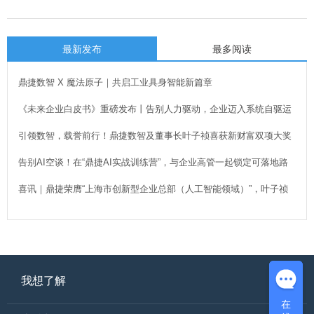
最新发布
最多阅读
鼎捷数智 X 魔法原子｜共启工业具身智能新篇章
《未来企业白皮书》重磅发布丨告别人力驱动，企业迈入系统自驱运
行新时代！
引领数智，载誉前行！鼎捷数智及董事长叶子祯喜获新财富双项大奖
告别AI空谈！在“鼎捷AI实战训练营”，与企业高管一起锁定可落地路
径
喜讯｜鼎捷荣膺“上海市创新型企业总部（人工智能领域）”，叶子祯
董事长出席授牌
我想了解
在
在