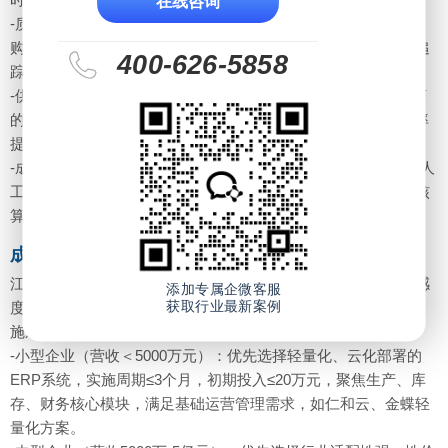
在线咨询
-质量管控：需内置IATF16949合规管理模块，支持从原材料采
购、生产过程到成品出库的全批次追溯，实现质量问题的正向追
400-626-5858
踪与反向溯源，不良品率降低15%以上。
-供应链协同：需支持JIT/VMI供应模式，实现与主机厂、供应商
的实时数据协同，订单交期准确率提升至95%以上，库存周转率
提高20%。
-成本核算：需支持工序级、工位级成本核算，精准分摊材料、人
工、制造费用，实现目标成本法与作业成本法双轨并行，成本核
算准确率达98%以上。
成本可控匹配企业规模，平衡初期投入与长期价值
江苏汽车零部件企业规模差异较大，中小企业占比高，成本敏感
添加专属企微客服
获取行业最新案例
度高，选型时需避免盲目追求“大而全”系统，平衡初期采购、实
施成本与长期运维、价值回报。
-小型企业（营收＜5000万元）：优先选择轻量化、云化部署的
ERP系统，实施周期≤3个月，初期投入≤20万元，聚焦生产、库
存、财务核心模块，满足基础运营管理需求，如仁和云、金蝶轻
量化方案。