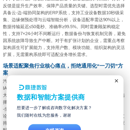
反馈是提升生产效率、保障产品质量的关键。选型时需优先选择
具备云-边-端协同架构的ERP系统，支持工业设备数据10秒级采
集、边缘侧预处理与云端智能分析，设备适配率需达90%以上，
数据传输延迟≤50毫秒、准确率≥99.5%。同时需兼顾架构稳定
性，支持7×24小时不间断运行，数据备份与恢复机制完善，避免
因系统故障导致生产中断。对于有扩张计划的企业，需重点考察
架构原生可扩展能力，支持用户数、模块功能、组织架构的灵活
扩展，无需重构系统即可适配业务增长需求。
场景适配聚焦行业核心痛点，拒绝通用化“一刀切”方
案
×
汽车零部件行业核心痛点集中在多品种小批量排程难、
IATF16949质量追溯严、供应链协同效率低、成本核算精细化四
大方面，选型时需重点考察系统对上述痛点的适配能力，优先选
数据和智能方案提供商
择深耕行业多年、具备成熟行业解决方案的厂商。
想要进一步了解或咨询数字化解决方案？
-生产排程：需具备APS高级排程模块，融合遗传算法与约束理
我们随时在线为您服务，谢谢
论，可同时处理5000+生产订单与200+设备资源的优化调度，支
持紧急插单、设备故障等异常场景的动态调整，将紧急插单响应
时间控制在2小时内。