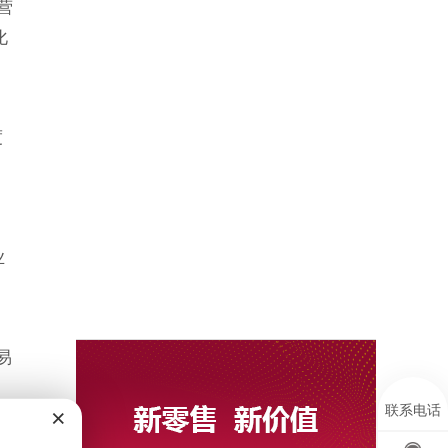
营
化
度
业
易
×
联系电话