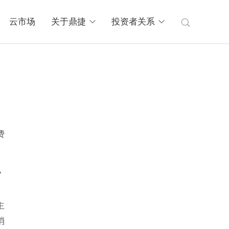
云市场
关于鼎捷
投资者关系
费
，
主
消