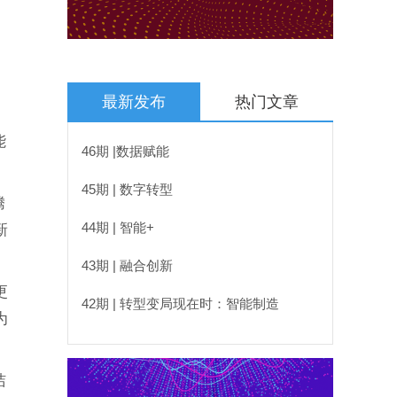
最新发布
热门文章
能
46期 |数据赋能
45期 | 数字转型
腾
44期 | 智能+
新
43期 | 融合创新
更
42期 | 转型变局现在时：智能制造
为
洁