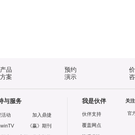
产品
预约
方案
演示
持与服务
我是伙伴
关注
官
伙伴支持
程活动
加入鼎捷
覆盖网点
iwinTV
《赢》期刊