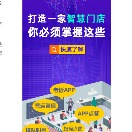
联
的
整
样