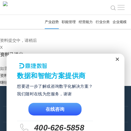
鼎捷数智
创造数字化转型价值
全面提升企业管理效益
立即咨询
获取智能制造ERP白皮书
选择您导入ERP的原因
产业趋势
职能管理
经营能力
行业分类
企业规模
管理从创造信息系统的应用效益开始，帮助企业提升运营效能。
探索各行各业所有业务流程，因应各职能需求，提供适合的ERP系统，推
出真正有效的行业智慧整合解决方案，
让企业运营更高效、更快速、更简单。
资料提交中，请稍后
X
资料己送出
×
如需要立即的支援与服务，
请拨打免费热线 400-626-5858，谢谢！
数据和智能方案提供商
资料下载
继续浏览网页
想要进一步了解或咨询数字化解决方案？
我们随时在线为您服务，谢谢
我想了解
在线咨询
支持与服务
400-626-5858
我是伙伴