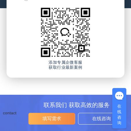
添加专属企微客服
获取行业最新案例
联系我们 获取高效的服务
在
在
线
线
contact
咨
咨
填写需求
在线咨询
询
询