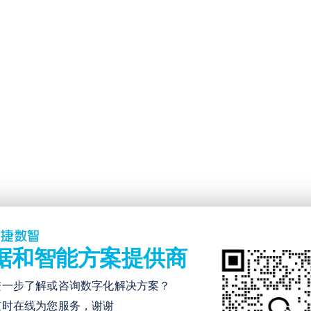
质方式人工处理方式，效率低下，协同性差，难以满足客户要求
的产销规划模型难以适配滚动模式，加之部分主机厂计划变动频繁，导致
据和智能方案提供商
批任务，耗时耗力，且容易造成生产排程不合理，生产延误、漏单经常发
进一步了解或咨询数字化解决方案？
随时在线为您服务，谢谢