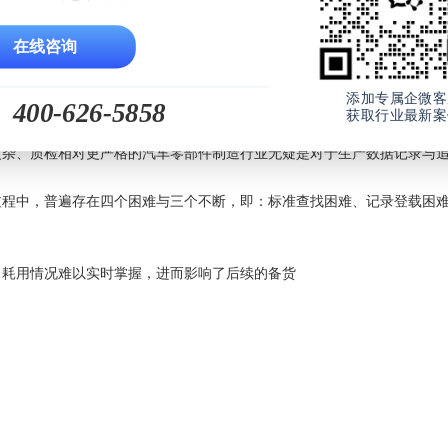
购业务中约有1/4的采购业务无法准时供货，对资金造成了额外的压力
在线咨询
料，影响现场整洁及生产交付
添加专属企微客
400-626-5858
应商在项目推进过程中普遍存在项目跟进不及时，核心参数漏变更，文档管理失
获取行业最新案
复杂、质检相对更严格的汽车零部件制造行业无疑是对于生产数据记录与
过程中，普遍存在四个困难与三个不断，即：标准查找困难、记录登载困
、耗用情况难以实时掌握，进而影响了后续的备货