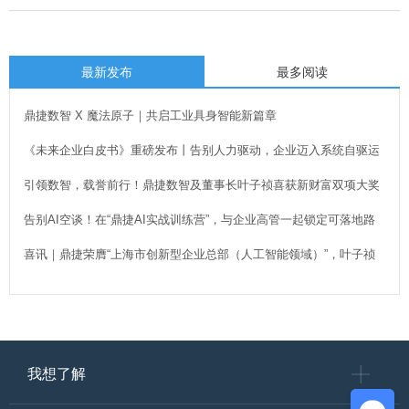
最新发布
最多阅读
鼎捷数智 X 魔法原子｜共启工业具身智能新篇章
《未来企业白皮书》重磅发布丨告别人力驱动，企业迈入系统自驱运
行新时代！
引领数智，载誉前行！鼎捷数智及董事长叶子祯喜获新财富双项大奖
告别AI空谈！在“鼎捷AI实战训练营”，与企业高管一起锁定可落地路
径
喜讯｜鼎捷荣膺“上海市创新型企业总部（人工智能领域）”，叶子祯
董事长出席授牌
我想了解