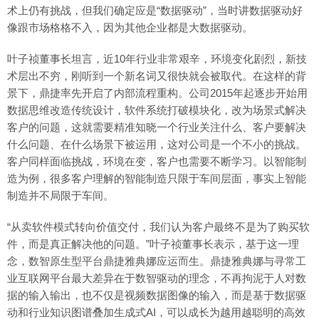
术上仍有挑战，但我们确定应是“数据驱动”，当时讲数据驱动好
像跟市场格格不入，因为其他企业都是大数据驱动。
叶子祯董事长坦言，近10年行业非常艰辛，环境变化剧烈，新技
术层出不穷，刚听到一个新名词又很快就会被取代。在这样的背
景下，鼎捷率先开启了内部流程重构。公司2015年起逐步开始用
数据思维改造传统设计，软件系统打破模块化，改为场景式解决
客户的问题，这就需要精准知晓一个行业关注什么、客户要解决
什么问题、在什么场景下被运用，这对公司是一个不小的挑战。
客户同样面临挑战，环境在变，客户也需要不断学习。以智能制
造为例，很多客户理解的智能制造只限于车间层面，事实上智能
制造并不局限于车间。
“从卖软件模式转向价值交付，我们认为客户最终不是为了购买软
件，而是真正解决他的问题。”叶子祯董事长表示，基于这一理
念，数智原生型平台鼎捷雅典娜应运而生。鼎捷雅典娜与寻常工
业互联网平台最大差异在于数智驱动的理念，不再拘泥于人对数
据的输入输出，也不仅是视频数据图像的输入，而是基于数据驱
动和行业知识图谱叠加生成式AI，可以成长为越用越聪明的高效