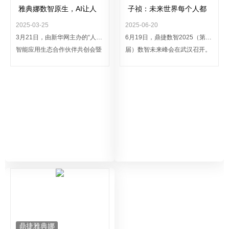
雅典娜数智原生，AI让人
子祯：未来世界每个人都
智慧工作乐享生活
会有不止一个智能体分身
2025-03-25
2025-06-20
3月21日，由新华网主办的“人工
6月19日，鼎捷数智2025（第四
智能应用生态合作伙伴共创会暨
届）数智未来峰会在武汉召开。
AI创新与社会治理思客会”在北京
会上，鼎捷数智董事长兼总裁叶
成功举行。鼎捷数智执行副总裁
子祯表示，我们正在创建一
刘波受邀参会，分享了鼎捷在AI
个“AI+”时代，在未来，每个人都
智能体领域的深刻洞察与实践经
会有智能体分身，而且不止是一
验。
个。真身授权后，分身可以帮助
真身去完成更多其不擅长的，或
者不想做，亦或是没法做的事
情。
鼎捷雅典娜