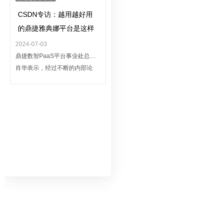
CSDN专访：越用越好用
的鼎捷雅典娜平台是这样
炼成的
2024-07-03
鼎捷数智PaaS平台事业处总监
肖华表示，经过不断的内部论
证、客户调研与实践，“智能思维
的知识封装+数据驱动”成为鼎捷
打造数智驱动的新型工业互联网
平台“鼎捷雅典娜”的抉择，并
将“从人找事到事找人、走一步算
一步、越用越聪明”作为平台的最
大卖点。