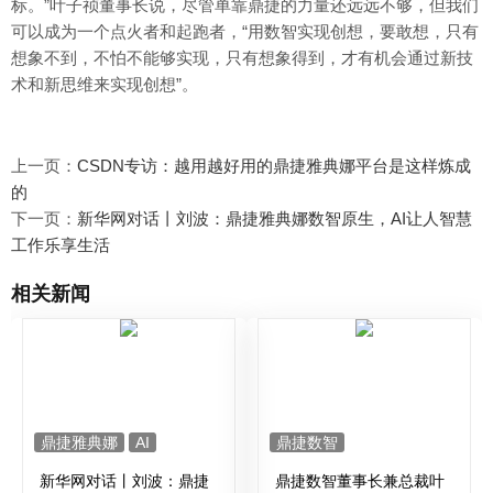
标。”叶子祯董事长说，尽管单靠鼎捷的力量还远远不够，但我们
可以成为一个点火者和起跑者，“用数智实现创想，要敢想，只有
想象不到，不怕不能够实现，只有想象得到，才有机会通过新技
术和新思维来实现创想”。
上一页：
CSDN专访：越用越好用的鼎捷雅典娜平台是这样炼成
的
下一页：
新华网对话丨刘波：鼎捷雅典娜数智原生，AI让人智慧
工作乐享生活
相关新闻
鼎捷雅典娜
AI
鼎捷数智
新华网对话丨刘波：鼎捷
鼎捷数智董事长兼总裁叶