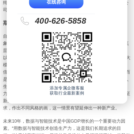
在线咨询
纯的赋能，而是通过多种形式给予客户数实结合的解决方案，公
司也将从原来单一的产品和服务公司向平台型企业迈进。
400-626-5858
期待成为数智驱动的点火者、起跑者
自公司提出‘智能+’战略以来，就不断在思考，“智能化”的终极想
象是什么？在叶子祯董事长看来，创造数智价值已成为鼎捷的底
层逻辑，未来希望进一步以数据和智能技术带来创新的生产力。
以企业常见的文生设计场景为例，“人50分钟的工作，文生设计大
模型可能3分钟就做完了，同样时间创造的生产力相当于人的16
倍。”我们始终相信，人工智能技术的进步并非旨在取代人类，而
是释放人类的潜能，让人们能够更加深刻地高效的体验和享受人
生的乐趣。新技术应用的关键在于如何创造出更高价值的生产
添加专属企微客服
获取行业最新案例
力。“借助数据与智能技术，有望创造出一种新模式、新业态乃至
新产业。” 叶子祯董事长举例说，虚拟画家可以根据人们的需
求，作出不同风格的画，这一情景有望延伸出一种新产业。
未来10年，数据与智能技术是中国GDP增长的一个重要动力因
素。“用数据与智能技术创造生产力，这是我们长期追求的目