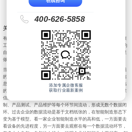
在线咨询
400-626-5858
关键词七：数据的自动流动
有两种自动化，一种自动化叫做看得见的自动化，就是在富士康
工厂里随处可见的AGV小车、立体仓库、机器人，这生产装备的
自动化就是工具革命。而青岛红领探索的是在看不见的自动化里
做文章，如何实现数据流动的自动化，也就是决策革命。
当生产模式从批量生产演进到定制化生产时，企业所面对的问题
的复杂度将几百倍、上千倍甚至上万倍的增长，如何把复杂的信
息在正确的时间以正确的方式传递给正确的人，是青岛红领面临
添加专属企微客服
获取行业最新案例
的问题。这就是数据流动的自动化。一个企业采集了客户的需求
信息后，这些信息就在产品设计、工艺设计、生产制造过程控
制、产品测试、产品维护等每个环节间流动，形成无数个数据闭
环。过去企业的数据流动是基于文档纸张的，在智能制造形态下
变为基于模型。看一家企业智能制造水平的高和低，一方面要去
看设备的先进程度，另一方面要去观察在每一个数据流动环节，