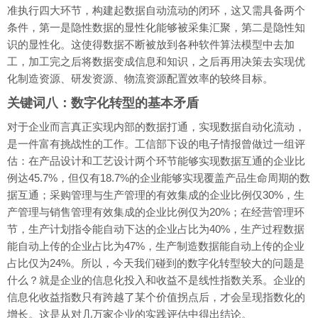
准执行四大环节，构建起数据自动流动的闭环，这又需具备两个
条件，第一是隐性数据的显性化能够被采集汇聚，第二是隐性知
识的显性化。这使得数据不断被放到各种软件算法模型中去加
工，加工完之后将数据变成信息和知识，之后再用决策去实现优
化制造资源、研发资源、物流资源配置效率的较终目标。
关键词八：数字化转型的基本矛盾
对于企业而言真正实现内部的数据打通，实现数据自动化流动，
是一件富有挑战性的工作。工信部下设的电子情报曾做过一组评
估：在产品设计和工艺设计两个环节能够实现数据互通的企业比
例达45.7%，但仅有18.7%的企业能够实现覆盖产品生命周期的数
据互通；采购管理与生产管理的有效集成的企业比例仅30%，生
产管理与销售管理有效集成的企业比例仅为20%；在经营管理环
节，生产计划指令能自动下达的企业占比为40%，生产过程数据
能自动上传的企业占比为47%，生产制造数据能自动上传的企业
占比仅为24%。所以，今天我们碰到的数字化转型较大的问题是
什么？就是企业的信息化投入和收益不是线性指数关系。企业的
信息化收益指数只有跨越了某个价值拐点后，才会呈现指数化的
增长。这是从对几万家企业的实践评估中得出结论。