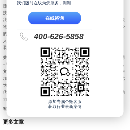
我们随时在线为您服务，谢谢
随着以人工智能、大数据、物联网、云平台为代表的众多“黑科
技”步入我们的生活，智能+的一天，既不算巧合，也并不遥远。
在线咨询
我们身边的许多事物就像是有了生命一般，似乎只要有一种连接
物联网的感应装置，你生活的一切就在你掌握之中，用越来越少
的装置连接越来越多的事物，会不会有一天，只需要你这一个
400-626-5858
人，就可以联通你周围的所有事物呢？可以想象在不久的将来，
装上智能头脑的移动终端将较终占据人们的工作与生活。
关于智能的讨论，从来没有像现在这样热烈。刚刚经历了互联网
+的冲击和洗礼，我们即将迎来的是智能+的颠覆甚至「破坏」，
文首所描述的智能终端在各领域的出现只是一个序章，智能正在
加速全面接管人类社会方方面面，对于变革期的产业经济而言尤
为如此。「如果说传统的商业活动是由资本驱动的，在智能时
代，数据将会取代资本，成为整个产业经济体系运行的根本驱动
力。」
添加专属企微客服
获取行业最新案例
智能时代，从此开始。
更多文章