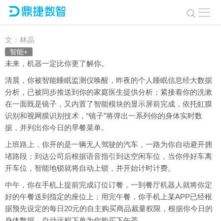
体验智能+的一天
文：林晶
智能+
未来，机器一定比你更了解你。
清晨，你被智能睡眠监测仪唤醒，昨夜的个人睡眠信息经大数据
分析，已被同步推送到你的家庭医生提供分析；紧接着你的洗漱
在一面既是镜子，又内置了智能模块的显示屏前完成，依托虹膜
识别和视网膜识别技术，“镜子”将弹出一系列你的身体实时数
据，并列出你今日的早餐菜单。
上班路上，你开的是一辆无人驾驶的汽车，一路为你自动避开拥
堵路段；到达公司后根据语音指引到达空闲车位，当你停好车离
开车位，智能地锁就将自动上锁，并开始计时计费。
中午，你在手机上提前完成订位订餐，一到餐厅机器人就将你定
好的午餐送到指定的座位上；用完午餐，你手机上某APP已经根
据预先设定的每日20元的自主购买商品裁量权限，根据你今日的
身体数据，自动远程下单为你购买下午茶。