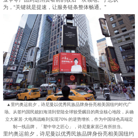
为，“关键就是提速，让服务链条整体畅通。”
▲里约奥运前夕，诗尼曼以优秀民族品牌身份亮相美国纽约时代广
场。从签约国民媳妇海清到登陆全球较受瞩目的商业核心地段，从确
立大家居·大电商战略到实现70% 的逆势增长，作为中国绿色高端定
制一线品牌，「塑中华之匠心」，诗尼曼家居已有所担当。
里约奥运前夕，诗尼曼以优秀民族品牌身份亮相美国纽约