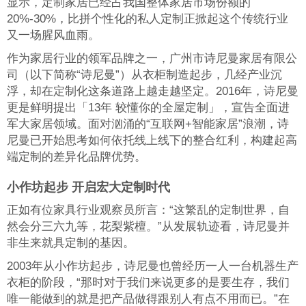
显示，定制家居已经占我国整体家居市场份额的
20%-30%，比拼个性化的私人定制正掀起这个传统行业
又一场腥风血雨。
作为家居行业的领军品牌之一，广州市诗尼曼家居有限公
司（以下简称“诗尼曼”）从衣柜制造起步，几经产业沉
浮，却在定制化这条道路上越走越坚定。2016年，诗尼曼
更是鲜明提出「13年 较懂你的全屋定制」，宣告全面进
军大家居领域。面对汹涌的“互联网+智能家居”浪潮，诗
尼曼已开始思考如何依托线上线下的整合红利，构建起高
端定制的差异化品牌优势。
小作坊起步 开启宏大定制时代
正如有位家具行业观察员所言：“这繁乱的定制世界，自
然会分三六九等，花梨紫檀。”从发展轨迹看，诗尼曼并
非生来就具定制的基因。
2003年从小作坊起步，诗尼曼也曾经历一人一台机器生产
衣柜的阶段，“那时对于我们来说更多的是要生存，我们
唯一能做到的就是把产品做得跟别人有点不用而已。”在