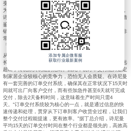
变得愈发重要，设计是定制家居的短板却是不争的事实。
为了让用户可以看到更多人的设计方案，有更多的选择，
诗尼曼产品销售系统的核心就是让用户不受地域限制的借
鉴到更多设计方案：“产品设计的外观可以在我们的产品
销售系统中直接显示，这对于吸引客户产生订单起到了非
常重要的作用。”丁总笑言，产品销售系统中有的是客户
「想不到」的设计。
从订单到生产到交付，定制家具的制造过程复杂、周期
添加专属企微客服
获取行业最新案例
长，过程中还涉及到大量的人力物力的磨合和对接，远远
超出了传统家具制造的范畴。因此，说订单交付能力是定
制家居企业较核心的竞争力，恐怕无人会质疑。在诗尼曼
有一套完善的订单交付系统，确保其在正常状况下15天时
间就可出厂向客户交付，而有些加急件甚至6天就可完成
交付，除去2天备料时间，这意味着生产时间只需4
天。“订单交付系统较为核心的一点，就是通过信息的快
速传递和处理，贯穿从下订单到客户收货全过程，让我们
整个交付过程能提速，更有效率。”据丁总介绍，诗尼曼
平均15天的订单交付时间在整个行业都是领先的，高效高