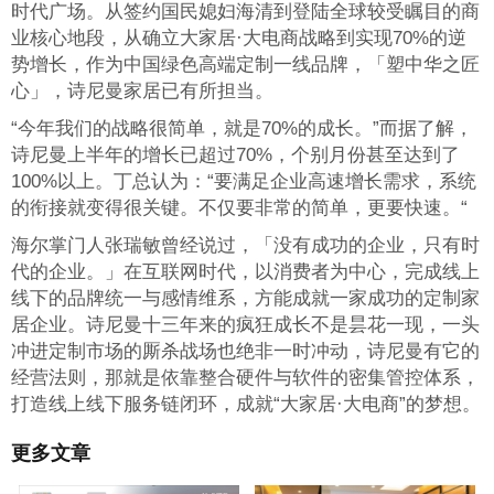
时代广场。从签约国民媳妇海清到登陆全球较受瞩目的商
业核心地段，从确立大家居·大电商战略到实现70%的逆
势增长，作为中国绿色高端定制一线品牌，「塑中华之匠
心」，诗尼曼家居已有所担当。
“今年我们的战略很简单，就是70%的成长。”而据了解，
诗尼曼上半年的增长已超过70%，个别月份甚至达到了
100%以上。丁总认为：“要满足企业高速增长需求，系统
的衔接就变得很关键。不仅要非常的简单，更要快速。“
海尔掌门人张瑞敏曾经说过，「没有成功的企业，只有时
代的企业。」在互联网时代，以消费者为中心，完成线上
线下的品牌统一与感情维系，方能成就一家成功的定制家
居企业。诗尼曼十三年来的疯狂成长不是昙花一现，一头
冲进定制市场的厮杀战场也绝非一时冲动，诗尼曼有它的
经营法则，那就是依靠整合硬件与软件的密集管控体系，
打造线上线下服务链闭环，成就“大家居·大电商”的梦想。
更多文章