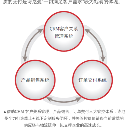
质的交付是诗尼曼“一切满足客户需求”较为饱满的体现。
▲借助CRM 客户关系管理、产品销售、订单交付三大管控体系，诗尼
曼全力打造线上+ 线下定制服务闭环，并将管控价值链条向前后端的
供应链与物流延伸，以支撑企业的高速成长。