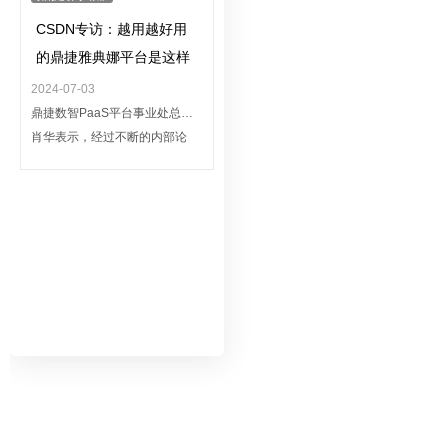
CSDN专访：越用越好用
的鼎捷雅典娜平台是这样
炼成的
2024-07-03
鼎捷数智PaaS平台事业处总监
肖华表示，经过不断的内部论
证、客户调研与实践，“智能思维
的知识封装+数据驱动”成为鼎捷
打造数智驱动的新型工业互联网
平台“鼎捷雅典娜”的抉择，并
将“从人找事到事找人、走一步算
一步、越用越聪明”作为平台的最
大卖点。