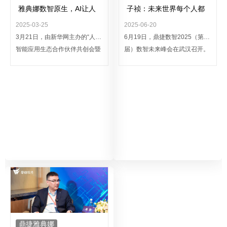
雅典娜数智原生，AI让人
子祯：未来世界每个人都
智慧工作乐享生活
会有不止一个智能体分身
2025-03-25
2025-06-20
3月21日，由新华网主办的“人工
6月19日，鼎捷数智2025（第四
智能应用生态合作伙伴共创会暨
届）数智未来峰会在武汉召开。
AI创新与社会治理思客会”在北京
会上，鼎捷数智董事长兼总裁叶
成功举行。鼎捷数智执行副总裁
子祯表示，我们正在创建一
刘波受邀参会，分享了鼎捷在AI
个“AI+”时代，在未来，每个人都
智能体领域的深刻洞察与实践经
会有智能体分身，而且不止是一
验。
个。真身授权后，分身可以帮助
真身去完成更多其不擅长的，或
者不想做，亦或是没法做的事
情。
鼎捷雅典娜