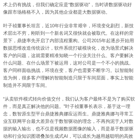
术上仍有挑战，但我们确定应是“数据驱动”，当时讲数据驱动好
像跟市场格格不入，因为其他企业都是大数据驱动。
叶子祯董事长坦言，近10年行业非常艰辛，环境变化剧烈，新技
术层出不穷，刚听到一个新名词又很快就会被取代。在这样的背
景下，鼎捷率先开启了内部流程重构。公司2015年起逐步开始用
数据思维改造传统设计，软件系统打破模块化，改为场景式解决
客户的问题，这就需要精准知晓一个行业关注什么、客户要解决
什么问题、在什么场景下被运用，这对公司是一个不小的挑战。
客户同样面临挑战，环境在变，客户也需要不断学习。以智能制
造为例，很多客户理解的智能制造只限于车间层面，事实上智能
制造并不局限于车间。
“从卖软件模式转向价值交付，我们认为客户最终不是为了购买软
件，而是真正解决他的问题。”叶子祯董事长表示，基于这一理
念，数智原生型平台鼎捷雅典娜应运而生。鼎捷雅典娜与寻常工
业互联网平台最大差异在于数智驱动的理念，不再拘泥于人对数
据的输入输出，也不仅是视频数据图像的输入，而是基于数据驱
动和行业知识图谱叠加生成式AI，可以成长为越用越聪明的高效