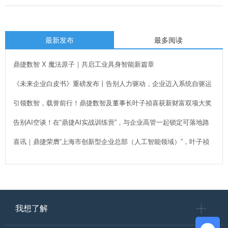
最新发布
最多阅读
鼎捷数智 X 魔法原子｜共启工业具身智能新篇章
《未来企业白皮书》重磅发布丨告别人力驱动，企业迈入系统自驱运
行新时代！
引领数智，载誉前行！鼎捷数智及董事长叶子祯喜获新财富双项大奖
告别AI空谈！在“鼎捷AI实战训练营”，与企业高管一起锁定可落地路
径
喜讯｜鼎捷荣膺“上海市创新型企业总部（人工智能领域）”，叶子祯
董事长出席授牌
我想了解