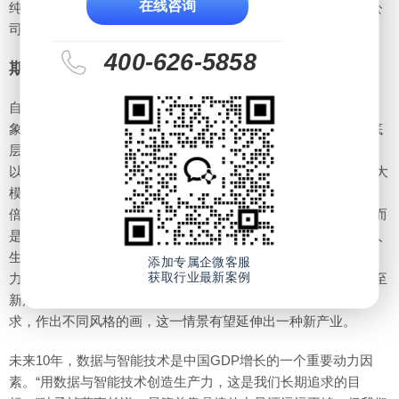
在线咨询
纯的赋能，而是通过多种形式给予客户数实结合的解决方案，公
司也将从原来单一的产品和服务公司向平台型企业迈进。
400-626-5858
期待成为数智驱动的点火者、起跑者
自公司提出‘智能+’战略以来，就不断在思考，“智能化”的终极想
象是什么？在叶子祯董事长看来，创造数智价值已成为鼎捷的底
层逻辑，未来希望进一步以数据和智能技术带来创新的生产力。
以企业常见的文生设计场景为例，“人50分钟的工作，文生设计大
模型可能3分钟就做完了，同样时间创造的生产力相当于人的16
倍。”我们始终相信，人工智能技术的进步并非旨在取代人类，而
是释放人类的潜能，让人们能够更加深刻地高效的体验和享受人
生的乐趣。新技术应用的关键在于如何创造出更高价值的生产
添加专属企微客服
获取行业最新案例
力。“借助数据与智能技术，有望创造出一种新模式、新业态乃至
新产业。” 叶子祯董事长举例说，虚拟画家可以根据人们的需
求，作出不同风格的画，这一情景有望延伸出一种新产业。
未来10年，数据与智能技术是中国GDP增长的一个重要动力因
素。“用数据与智能技术创造生产力，这是我们长期追求的目