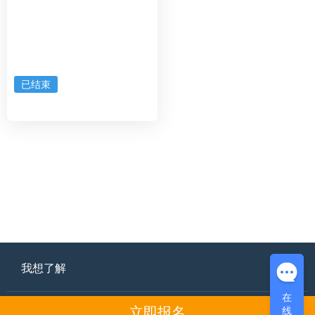
已结束
我想了解
在
在
支持与服务
线
线
立即报名