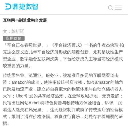
鼎捷全程价值服务 助力企业转型升级(上)
互联网与制造业融合发展
文：陈祈廷
应用价值
「平台正在吞噬世界。」《平台经济模式》一书的作者杰佛瑞‧帕
克这么定义近几年平台经济所形成的颠覆创新。尤其是线性生产
型企业，数字融合互联网洗牌，平台经济成为主导当前经济模式
较重要的力量。
传统零售业、流通业、服务业，被精准且多元的互联网渠道击
溃：amazon的成功，使许多传统书店收摊，如今amazon的触角
已跨及物流产业，建立起自身庞大的物流体系与自动仓储机器人
大军；Uber引发的共享经济热潮，在全球攻城掠地，无穷发酵；
民宿出租网站Airbnb将特色房源与独特地方体验结合，诉求「跟
着达人迷失在风光里」，这无疑限制并威胁了传统酒店的经营模
式，限制了潜在价格涨幅。衣食住行育乐，处处存在着颠覆的证
据。