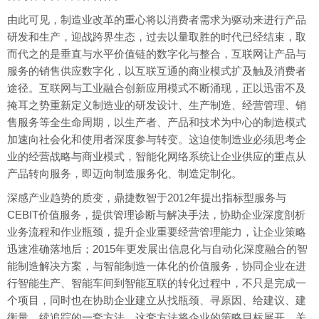
由此可见，制造业改革的重心将以消费者需求为驱动来进行产品
研发和生产，迎战跨界生态，过去以量取胜的时代已经结束，取
而代之的是垂直与水平价值链的数字化与整合，互联网让产品与
服务的销售供应数字化，以互联互通的商业模式扩及触及消费者
途径。互联网与工业融合创新应用模式不断涌现，正以迅雷不及
掩耳之势重新定义制造业的研发设计、生产制造、经营管理、销
售服务等全生命周期，以生产者、产品和技术为中心的制造模式
加速向社会化和使用者深度参与转变。这迫使制造业必须思考企
业的经营战略与商业模式，智能化网络系统让企业供应的重点从
产品转向服务，即迈向制造服务化、制造定制化。
深感产业趋势的质变，鼎捷数智于2012年提出指标型服务与
CEBIT价值服务，提供管理诊断与解决手法，协助企业深度剖析
业务流程和作业瓶颈，提升企业重要经营管理能力，让企业策略
迅速准确落地后；2015年更发展出信息化与自动化深度融合的智
能制造解决方案，与智能制造一体化的价值服务，协同企业在进
行智能生产、智能车间到智能互联的转化过程中，不只是完成一
个项目，同时也在协助企业建立从找瓶颈、寻原因、给建议、建
衡量、续追踪的一套方法。这套方法将企业的策略目标展开，关