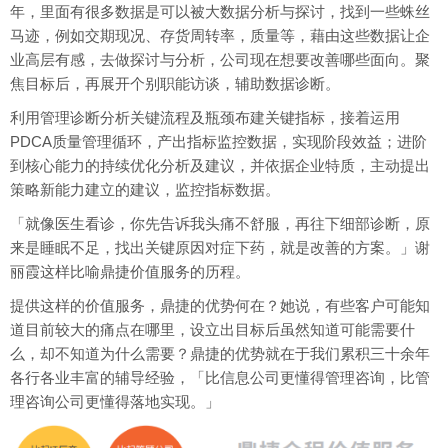
年，里面有很多数据是可以被大数据分析与探讨，找到一些蛛丝
马迹，例如交期现况、存货周转率，质量等，藉由这些数据让企
业高层有感，去做探讨与分析，公司现在想要改善哪些面向。聚
焦目标后，再展开个别职能访谈，辅助数据诊断。
利用管理诊断分析关键流程及瓶颈布建关键指标，接着运用
PDCA质量管理循环，产出指标监控数据，实现阶段效益；进阶
到核心能力的持续优化分析及建议，并依据企业特质，主动提出
策略新能力建立的建议，监控指标数据。
「就像医生看诊，你先告诉我头痛不舒服，再往下细部诊断，原
来是睡眠不足，找出关键原因对症下药，就是改善的方案。」谢
丽霞这样比喻鼎捷价值服务的历程。
提供这样的价值服务，鼎捷的优势何在？她说，有些客户可能知
道目前较大的痛点在哪里，设立出目标后虽然知道可能需要什
么，却不知道为什么需要？鼎捷的优势就在于我们累积三十余年
各行各业丰富的辅导经验，「比信息公司更懂得管理咨询，比管
理咨询公司更懂得落地实现。」