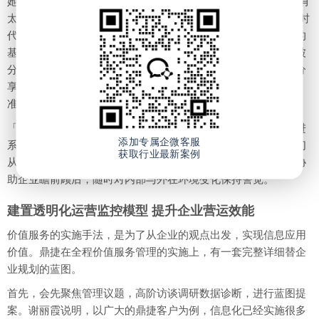
她分享到：“我们接触很多企业老板，表示建置信息系统其实没有
太大的问题，而是希望能藉由信息建置搜集数据资料。”大数据时
代，谁掌握了数据谁就可掌握潜在的商机，它已经是创新应用的
基本功软实力，「效益」是企业较在乎的，以及投入成本可以被
分摊，能否达到预期的效益目标等。谢丽霞表示，有企业高层分
享，希望藉由信息化的实现过程，实现自动化及交期掌握更精
准。
「企业主的梦，让我们去审思，鼎捷发展价值服务不是为了精进
添加专属企微客服
系统而实施，而是为了达成企业营运的愿景和梦想实现。」我们
获取行业最新案例
从信息顾问的角度，转变为现今以数据支持营运动态，希望能协
助企业瞻前顾后，随时对内部与外在环境变化保持警觉。
建置透明化运营监控模型 提升企业营运效能
价值服务的实施手法，是为了从企业的观点出发，实现信息应用
价值。鼎捷在全程价值服务管理的实施上，有一套完整详细替企
业规划的蓝图。
首先，会先聚焦管理议题，高阶访谈调研数据诊断，进行蓝图提
案。谢丽霞说明，以广大的鼎捷客户为例，信息化已经实施很多