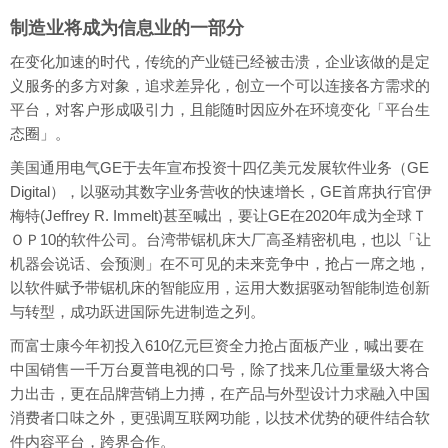
制造业将成为信息业的一部分
在变化加速的时代，传统的产业链已经被击溃，企业该做的是定
义服务的多方对象，追求差异化，创立一个可以连接各方需求的
平台，对客户形成吸引力，且能随时因应外在环境变化「平台生
态圈」。
美国通用电气GE于去年宣布投资十四亿美元发展软件业务（GE
Digital），以驱动其数字业务营收的快速增长，GE首席执行官伊
梅特(Jeffrey R. Immelt)甚至喊出，要让GE在2020年成为全球Ｔ
ＯＰ10的软件公司。台湾带锯机床大厂高圣精密机电，也以「让
机器会说话、会预测」在不可见的未来竞争中，抢占一席之地，
以软件赋予带锯机床的智能应用，运用大数据驱动智能制造创新
与转型，成功跃进国际先进制造之列。
而富士康今年初投入610亿元巨资全力抢占面板产业，喊出要在
中国销售一千万台夏普电视的口号，除了找来几位重量级大将合
力出击，更在品牌营销上力搏，在产品与外型设计力求融入中国
消费者口味之外，更强调互联网功能，以技术优势的硬件结合软
件内容平台，跨界合作。